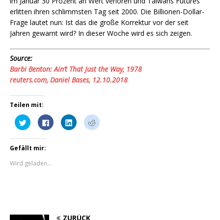
im Januar 30 Prozent an Wert verloren und Taiwans Futures
erlitten ihren schlimmsten Tag seit 2000. Die Billionen-Dollar-
Frage lautet nun: Ist das die große Korrektur vor der seit
Jahren gewarnt wird? In dieser Woche wird es sich zeigen.
Source:
Barbi Benton: Ain’t That Just the Way, 1978
reuters.com, Daniel Bases, 12.10.2018
Teilen mit:
K
K
K
K
l
l
l
l
i
i
i
i
c
c
c
c
k
k
k
k
Gefällt mir:
,
,
,
,
u
u
u
u
m
m
m
m
Wird geladen...
ü
a
a
a
b
u
u
u
e
f
f
f
r
F
L
R
T
a
i
e
w
c
n
d
i
e
k
d
t
b
e
i
t
o
d
t
ZURÜCK