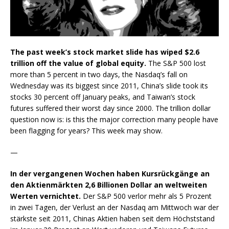
The past week’s stock market slide has wiped $2.6
trillion off the value of global equity.
The S&P 500 lost
more than 5 percent in two days, the Nasdaq’s fall on
Wednesday was its biggest since 2011, China’s slide took its
stocks 30 percent off January peaks, and Taiwan’s stock
futures suffered their worst day since 2000. The trillion dollar
question now is: is this the major correction many people have
been flagging for years? This week may show.
—
In der vergangenen Wochen haben Kursrückgänge an
den Aktienmärkten 2,6 Billionen Dollar an weltweiten
Werten vernichtet.
Der S&P 500 verlor mehr als 5 Prozent
in zwei Tagen, der Verlust an der Nasdaq am Mittwoch war der
stärkste seit 2011, Chinas Aktien haben seit dem Höchststand