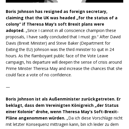
Boris Johnson has resigned as foreign secretary,
claiming that the UK was headed „for the status of a
colony“ if Theresa May’s soft Brexit plans were
adopted.
„Since I cannot in all conscience champion these
proposals, I have sadly concluded that I must go.“ After David
Davis (Brexit Minister) and Steve Baker (Department for
Exiting the EU) Johnson was the third minister to quit in 24
hours. As the flamboyant public face of the Vote Leave
campaign, his departure will deepen the sense of crisis around
Prime Minster Theresa May and increase the chances that she
could face a vote of no confidence.
—
Boris Johnson ist als Außenminister zurückgetreten. Er
beklagt, dass dem Vereinigten Königreich „der Status
einer Kolonie“ drohe, wenn Theresa May’s Soft-Brexit-
Pläne angenommen würden.
„Da ich diese Vorschläge nicht
mit letzter Konsequenz mittragen kann, bin ich leider zu dem