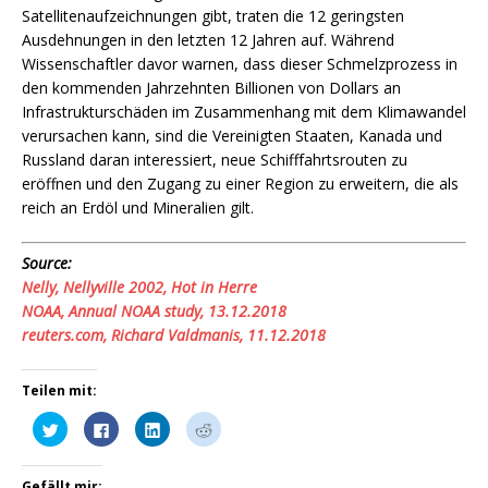
Satellitenaufzeichnungen gibt, traten die 12 geringsten
Ausdehnungen in den letzten 12 Jahren auf. Während
Wissenschaftler davor warnen, dass dieser Schmelzprozess in
den kommenden Jahrzehnten Billionen von Dollars an
Infrastrukturschäden im Zusammenhang mit dem Klimawandel
verursachen kann, sind die Vereinigten Staaten, Kanada und
Russland daran interessiert, neue Schifffahrtsrouten zu
eröffnen und den Zugang zu einer Region zu erweitern, die als
reich an Erdöl und Mineralien gilt.
Source:
Nelly, Nellyville 2002, Hot in Herre
NOAA, Annual NOAA study, 13.12.2018
reuters.com, Richard Valdmanis, 11.12.2018
Teilen mit:
K
K
K
K
l
l
l
l
i
i
i
i
c
c
c
c
k
k
k
k
Gefällt mir: