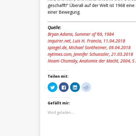
geschafft!“ Überall auf der Welt ist 1968 ein
einer Bewegung.
Quelle:
Bryan Adams, Summer of ’69, 1984
inquirer.net, Luis H. Francia, 11.04.2018
spiegel.de, Michael Sontheimer, 09.04.2018
nytimes.com, Jennifer Schuessler, 21.03.2018
Noam Chomsky, Anatomie der Macht, 2004, S
Teilen mit:
K
K
K
K
l
l
l
l
i
i
i
i
c
c
c
c
k
k
k
k
Gefällt mir:
,
,
,
,
u
u
u
u
m
m
m
m
Wird geladen...
ü
a
a
a
b
u
u
u
e
f
f
f
r
F
L
R
T
a
i
e
w
c
n
d