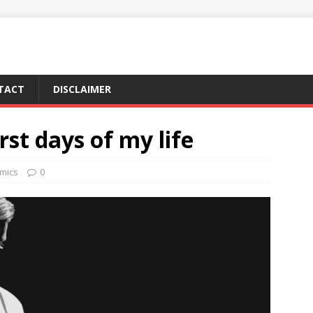
TACT
DISCLAIMER
st days of my life
mics
0