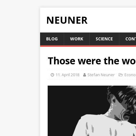
NEUNER
BLOG
WORK
SCIENCE
CON
Those were the wor
11. April 2018
Stefan Neuner
Econo