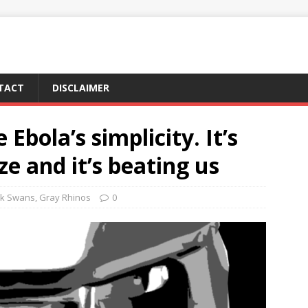
TACT
DISCLAIMER
Ebola’s simplicity. It’s
ze and it’s beating us
ck Swans
,
Gray Rhinos
0