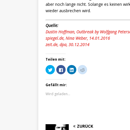
aber noch lange nicht. Solange es keinen wirk
wieder ausbrechen wird.
Quelle:
Dustin Hoffman, Outbreak by Wolfgang Peters
spiegel.de, Nina Weber, 14.01.2016
zeit.de, dpa, 30.12.2014
Teilen mit:
K
K
K
K
l
l
l
l
i
i
i
i
c
c
c
c
k
k
k
k
Gefällt mir:
,
,
,
,
u
u
u
u
m
m
m
m
Wird geladen...
ü
a
a
a
b
u
u
u
e
f
f
f
r
F
L
R
T
a
i
e
w
c
n
d
i
e
k
d
t
b
e
i
t
o
d
t
ZURÜCK
e
o
I
z