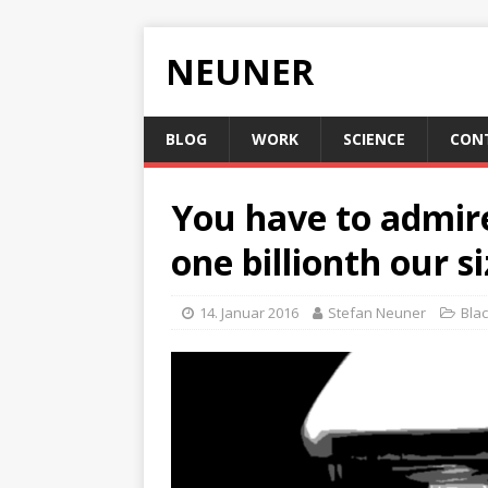
NEUNER
BLOG
WORK
SCIENCE
CON
You have to admire 
one billionth our si
14. Januar 2016
Stefan Neuner
Bla