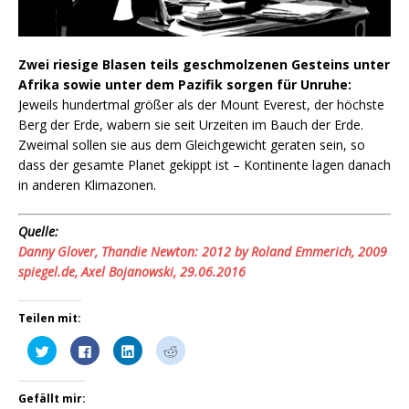
Zwei riesige Blasen teils geschmolzenen Gesteins unter
Afrika sowie unter dem Pazifik sorgen für Unruhe:
Jeweils hundertmal größer als der Mount Everest, der höchste
Berg der Erde, wabern sie seit Urzeiten im Bauch der Erde.
Zweimal sollen sie aus dem Gleichgewicht geraten sein, so
dass der gesamte Planet gekippt ist – Kontinente lagen danach
in anderen Klimazonen.
Quelle:
Danny Glover, Thandie Newton: 2012 by Roland Emmerich, 2009
spiegel.de, Axel Bojanowski, 29.06.2016
Teilen mit:
K
K
K
K
l
l
l
l
i
i
i
i
c
c
c
c
k
k
k
k
Gefällt mir:
,
,
,
,